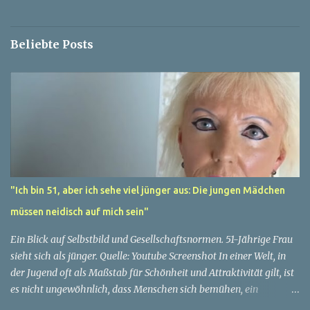
r
e
Beliebte Posts
"Ich bin 51, aber ich sehe viel jünger aus: Die jungen Mädchen
müssen neidisch auf mich sein"
Ein Blick auf Selbstbild und Gesellschaftsnormen. 51-Jährige Frau
sieht sich als jünger. Quelle: Youtube Screenshot In einer Welt, in
der Jugend oft als Maßstab für Schönheit und Attraktivität gilt, ist
es nicht ungewöhnlich, dass Menschen sich bemühen, ein
jugendliches Aussehen zu bewahren. Aber was passiert, wenn