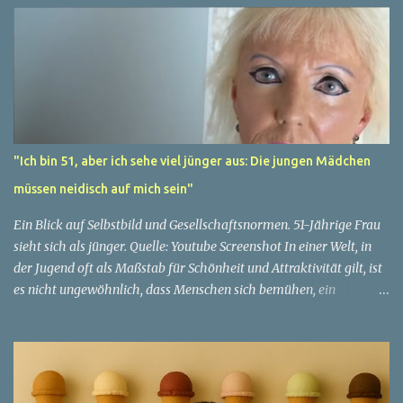
"Ich bin 51, aber ich sehe viel jünger aus: Die jungen Mädchen
müssen neidisch auf mich sein"
Ein Blick auf Selbstbild und Gesellschaftsnormen. 51-Jährige Frau
sieht sich als jünger. Quelle: Youtube Screenshot In einer Welt, in
der Jugend oft als Maßstab für Schönheit und Attraktivität gilt, ist
es nicht ungewöhnlich, dass Menschen sich bemühen, ein
jugendliches Aussehen zu bewahren. Aber was passiert, wenn
jemand sein eigenes Alter anders wahrnimmt als die Gesellschaft
es tut? Treten dann Selbstbild und Realität in Konflikt? Ein
faszinierendes Beispiel für diese Diskrepanz ist die Geschichte
einer 51-jährigen Frau, deren Überzeugung von ihrem Aussehen