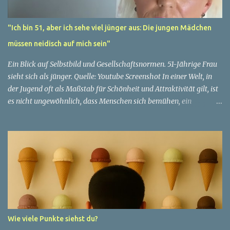
"Ich bin 51, aber ich sehe viel jünger aus: Die jungen Mädchen
müssen neidisch auf mich sein"
Ein Blick auf Selbstbild und Gesellschaftsnormen. 51-Jährige Frau
sieht sich als jünger. Quelle: Youtube Screenshot In einer Welt, in
der Jugend oft als Maßstab für Schönheit und Attraktivität gilt, ist
es nicht ungewöhnlich, dass Menschen sich bemühen, ein
jugendliches Aussehen zu bewahren. Aber was passiert, wenn
jemand sein eigenes Alter anders wahrnimmt als die Gesellschaft
es tut? Treten dann Selbstbild und Realität in Konflikt? Ein
faszinierendes Beispiel für diese Diskrepanz ist die Geschichte
einer 51-jährigen Frau, deren Überzeugung von ihrem Aussehen
sie dazu bringt, sich jünger zu fühlen, als die Gesellschaft sie
wahrnimmt. Diese Frau, deren Name aus Datenschutzgründen
anonym bleibt, erzählt von ihrem Leben und ihren Gedanken über
das Altern. "Ich fühle mich nicht wie 51", sagt sie mit einem
Wie viele Punkte siehst du?
Lächeln. "Ich habe das Gefühl, dass ich immer noch in meinen